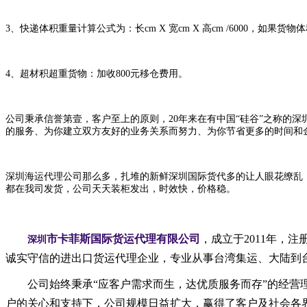
3、
快
递体积重量计算公式为：长
cm X 宽cm X 高cm /6000
4、
超材积超重货物：加收
800
元移仓费用。
公司秉承信誉第壹，客户至上的原则，
20年来在有中国“硅谷”之称
的服务、为你建立双方友好的业务关系而努力、为你节省更多的时间和
深圳海运代理公司那么多，扎堆的新鲜深圳国际货代多的让人眼花缭乱
都在我司发货，公司天天装柜发出，时效快，价格稳。
市卡菲斯国际货运代理有限公司
，成立于2011年，
深圳
诚实守信的进出口货运代理企业，专业从事台湾集运、大陆到台
公司始终秉承“
应客户需求而生，达优质服务而存”的经营
户的关心和支持下，公司规模日益扩大，赢得了客户及社会各