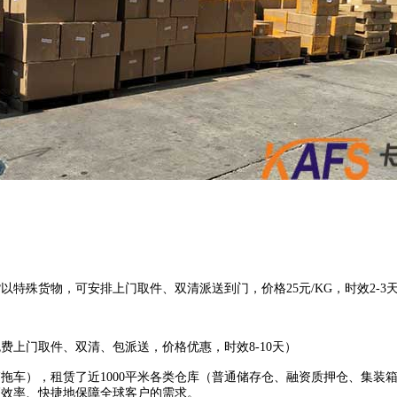
货以特殊货物，可
安排
上门取件、双清派送
到门
，价格
25元/
KG，时效2-3
费上门取件、双清、包派送，价格优惠，时效8-
10
天）
箱拖车），租赁了近1000平米各类仓库（普通储存仓、融资质押仓、集
高效率、快捷地保障全球客户的需求。