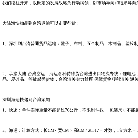
我们继往开来，以既定的发展战略为行动纲领，以市场导向和结果导向
大陆海快物品到台湾运输可以走哪些货：
1、
深圳
到台湾普通货品运输：鞋子、布料、五金制品、木制品、塑胶
2、承接大陆-台湾空运、海运各种特殊货台湾进出口物流专线：锂电池
品、易碎品、等敏感类货物，台湾清关实力雄厚 保障货物顺利清关 通关率
深圳海运快递到台湾须知
1、
快递：单件实际重量不能超过
70公斤，不限制件数；
包装尺寸不能
2、
海运：计算方式：长
CM× 宽CM × 高CM / 28317 = 才数，1立方米 = 